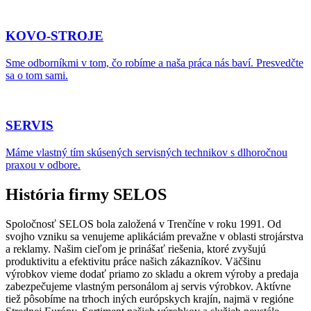
KOVO-STROJE
Sme odborníkmi v tom, čo robíme a naša práca nás baví. Presvedčte
sa o tom sami.
SERVIS
Máme vlastný tím skúsených servisných technikov s dlhoročnou
praxou v odbore.
História firmy
SELOS
Spoločnosť SELOS bola založená v Trenčíne v roku 1991. Od
svojho vzniku sa venujeme aplikáciám prevažne v oblasti strojárstva
a reklamy. Našim cieľom je prinášať riešenia, ktoré zvyšujú
produktivitu a efektivitu práce našich zákazníkov. Väčšinu
výrobkov vieme dodať priamo zo skladu a okrem výroby a predaja
zabezpečujeme vlastným personálom aj servis výrobkov. Aktívne
tiež pôsobíme na trhoch iných európskych krajín, najmä v regióne