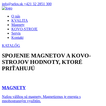
info@selos.sk
+421 32 2851 300
O nás
KVALITA
Magnety
KOVO-STROJE
Servis
Kontakt
KATALÓG
SPOJENIE MAGNETOV A KOVO-
STROJOV
HODNOTY, KTORÉ
PRIŤAHUJÚ
MAGNETY
Našou vášňou sú magnety. Magnetizmus je energia s
mnohostranným využitím.