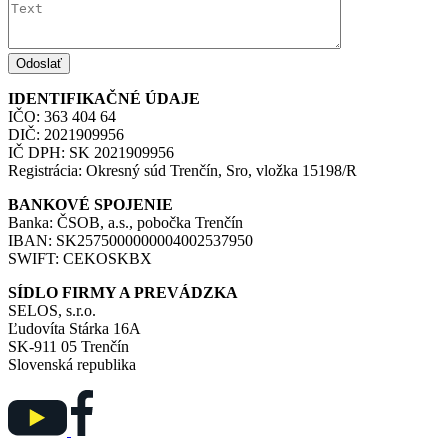
Odoslať
IDENTIFIKAČNÉ ÚDAJE
IČO: 363 404 64
DIČ: 2021909956
IČ DPH: SK 2021909956
Registrácia: Okresný súd Trenčín, Sro, vložka 15198/R
BANKOVÉ SPOJENIE
Banka: ČSOB, a.s., pobočka Trenčín
IBAN: SK2575000000004002537950
SWIFT: CEKOSKBX
SÍDLO FIRMY A PREVÁDZKA
SELOS, s.r.o.
Ľudovíta Stárka 16A
SK-911 05 Trenčín
Slovenská republika