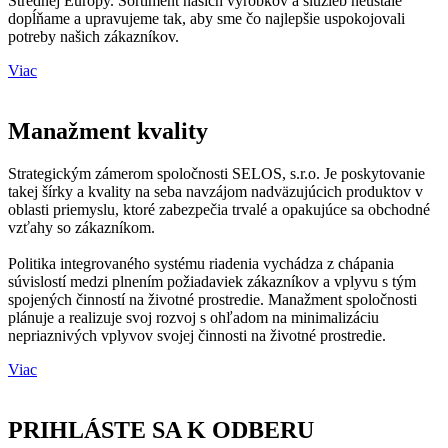
Strednej Európy. Sortiment našich výrobkov a služieb neustále
dopĺňame a upravujeme tak, aby sme čo najlepšie uspokojovali
potreby našich zákazníkov.
Viac
Manažment
kvality
Strategickým zámerom spoločnosti SELOS, s.r.o. Je poskytovanie
takej šírky a kvality na seba navzájom nadväzujúcich produktov v
oblasti priemyslu, ktoré zabezpečia trvalé a opakujúce sa obchodné
vzťahy so zákazníkom.
Politika integrovaného systému riadenia vychádza z chápania
súvislostí medzi plnením požiadaviek zákazníkov a vplyvu s tým
spojených činností na životné prostredie. Manažment spoločnosti
plánuje a realizuje svoj rozvoj s ohľadom na minimalizáciu
nepriaznivých vplyvov svojej činnosti na životné prostredie.
Viac
PRIHLÁSTE SA K ODBERU